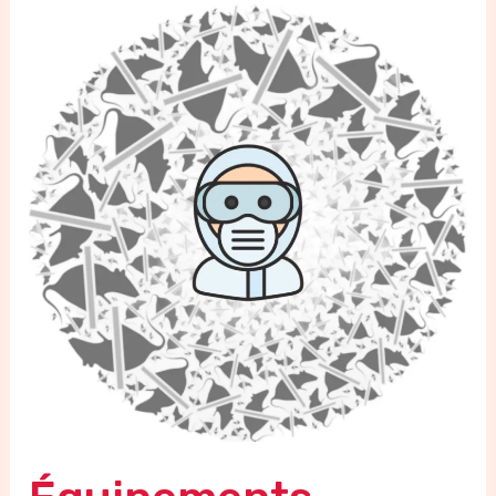
Équipements
Professionnels
pour
la
Dératisation:
Un
Aperçu
Complet