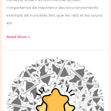
l’importance de maintenir des environnements
exempts de nuisibles tels que les rats et les souris
est
Read More »
Comment
Vérifier
les
Avis
et
les
Références